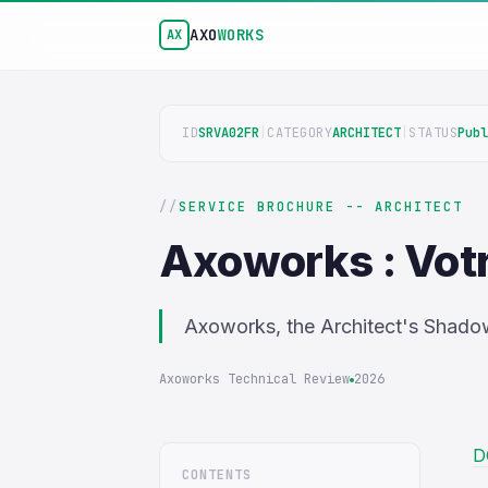
AXO
WORKS
AX
ID
SRVA02FR
|
CATEGORY
ARCHITECT
|
STATUS
Publ
SERVICE BROCHURE -- ARCHITECT
Axoworks : Vot
Axoworks, the Architect's Shado
Axoworks Technical Review
2026
D
CONTENTS