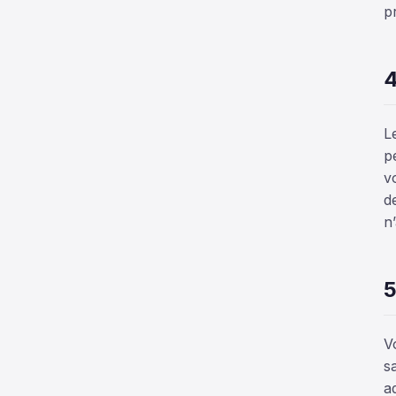
p
4
L
p
v
d
n
5
V
s
a