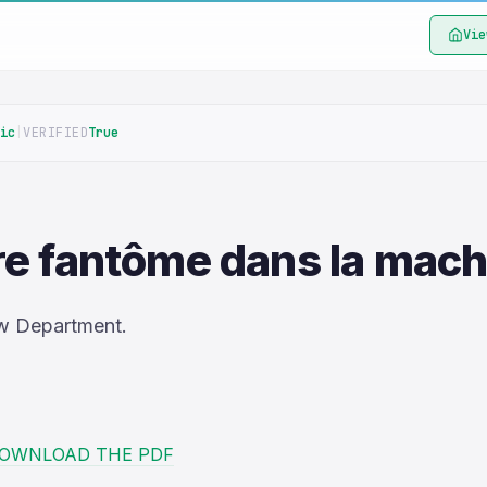
Vie
ic
|
VERIFIED
True
re fantôme dans la mach
w Department.
OWNLOAD THE PDF