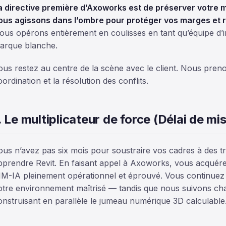
a directive première d’Axoworks est de préserver votre 
ous agissons dans l’ombre pour protéger vos marges et r
ous opérons entièrement en coulisses en tant qu’équipe d’i
arque blanche.
ous restez au centre de la scène avec le client. Nous pren
oordination et la résolution des conflits.
. Le multiplicateur de force (Délai de mi
ous n’avez pas six mois pour soustraire vos cadres à des t
pprendre Revit. En faisant appel à Axoworks, vous acquér
IM-IA pleinement opérationnel et éprouvé. Vous continue
otre environnement maîtrisé — tandis que nous suivons ch
onstruisant en parallèle le jumeau numérique 3D calculable