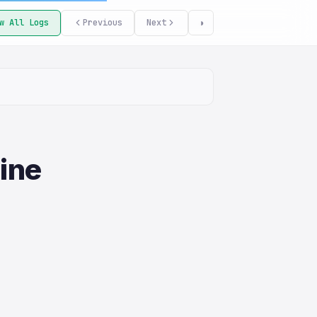
w All Logs
Previous
Next
◑
ine