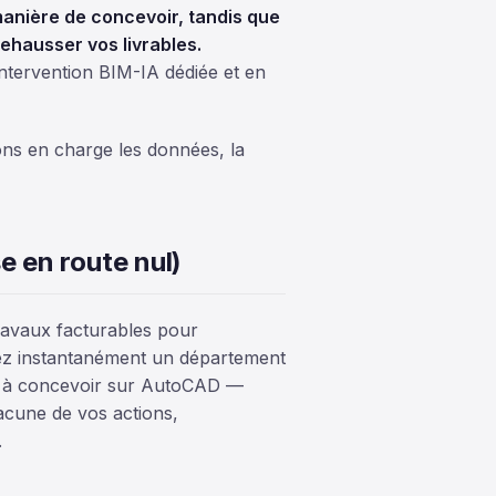
manière de concevoir, tandis que
ehausser vos livrables.
ntervention BIM-IA dédiée et en
ons en charge les données, la
se en route nul)
ravaux facturables pour
ez instantanément un département
z à concevoir sur AutoCAD —
acune de vos actions,
.