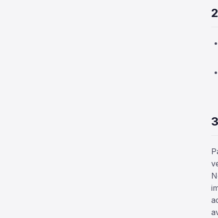
2
3
P
v
N
i
a
a