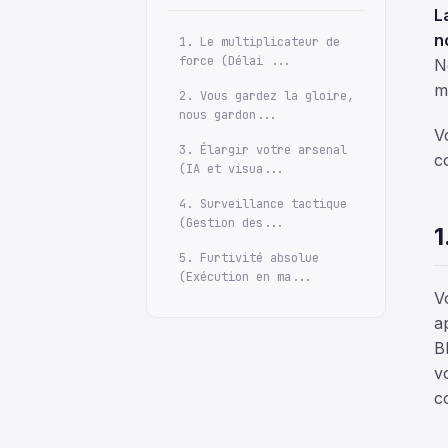
L
n
1. Le multiplicateur de
force (Délai ...
N
m
2. Vous gardez la gloire,
nous gardon...
V
3. Élargir votre arsenal
c
(IA et visua...
4. Surveillance tactique
(Gestion des...
1
5. Furtivité absolue
(Exécution en ma...
V
a
B
v
c