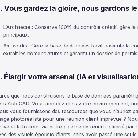
. Vous gardez la gloire, nous gardons l
L’Architecte : Conserve 100% du contrôle créatif, gère la re
principaux.
Axoworks : Gère la base de données Revit, exécute la coo
extrait les nomenclatures et garantit un dossier de permis i
. Élargir votre arsenal (IA et visualisatio
arce que nous construisons la base de données paramétriqu
ers AutoCAD. Vous annotez dans votre environnement, nous
ous vous fournissons des ressources que vous n’auriez pas
mage photoréaliste pour une réunion client imprévue ? Nou
ctive et la traitons via notre pipeline de rendu optimisé par 
vec des visuels époustouflants, sans avoir passé une seule